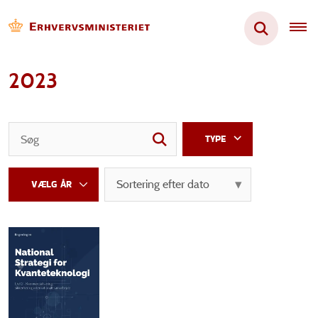
2023
TYPE