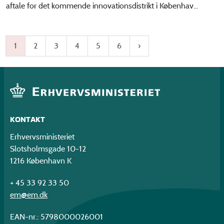
aftale for det kommende innovationsdistrikt i Københav...
1
2
3
4
5
6
KONTAKT
Erhvervsministeriet
Slotsholmsgade 10-12
1216 København K
+ 45 33 92 33 50
em@em.dk
EAN-nr.: 5798000026001