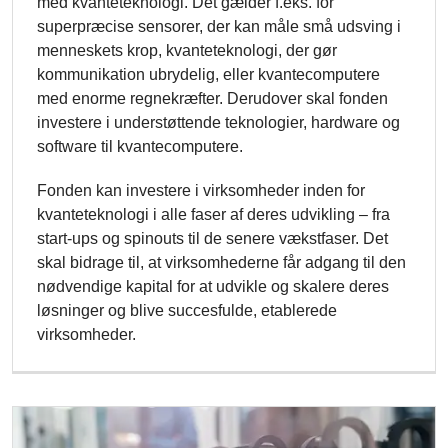
med kvante­tek­nologi. Det gælder f.eks. for
superpræcise sensorer, der kan måle små udsving i
men­neskets krop, kvanteteknologi, der gør
kommunikation ubrydelig, eller kvante­com­putere
med enorme regnekræfter. Derudover skal fonden
investere i understøttende teknologier, hardware og
software til kvantecom­putere.
Fonden kan investere i virksomheder inden for
kvanteteknologi i alle faser af deres udvikling – fra
start-ups og spinouts til de senere vækstfaser. Det
skal bidrage til, at virksomhederne får adgang til den
nødvendige kapital for at udvikle og skalere deres
løsninger og blive succesfulde, etablerede
virksomheder.