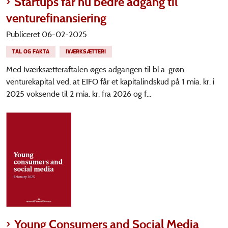
Startups får nu bedre adgang til
venturefinansiering
Publiceret 06-02-2025
TAL OG FAKTA
IVÆRKSÆTTERI
Med Iværksætteraftalen øges adgangen til bl.a. grøn
venturekapital ved, at EIFO får et kapitalindskud på 1 mia. kr. i
2025 voksende til 2 mia. kr. fra 2026 og f...
Young Consumers and Social Media