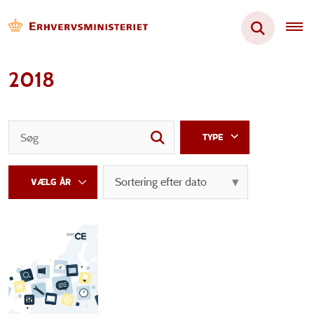
2018
TYPE