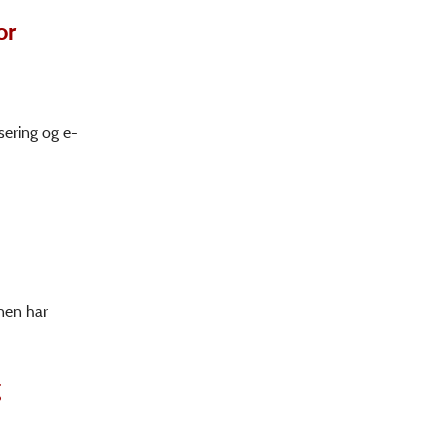
or
sering og e-
nen har
g