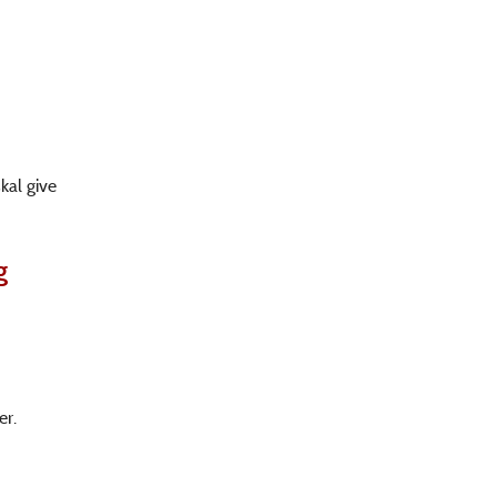
kal give
g
er.