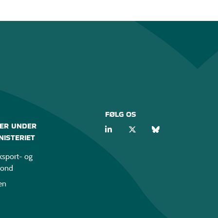
FØLG OS
ER UNDER
ISTERIET
sport- og
fond
en